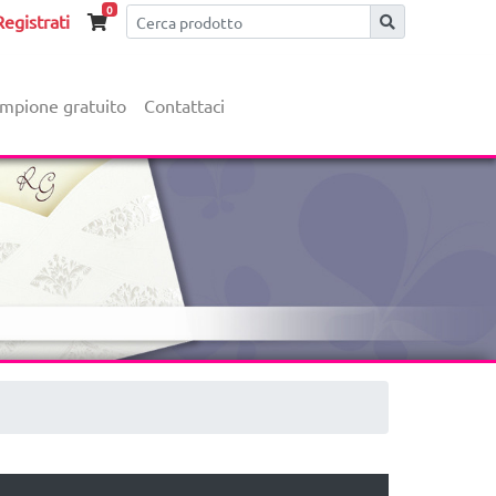
0
egistrati
mpione gratuito
Contattaci