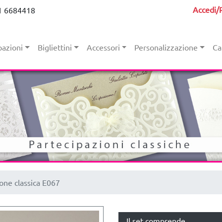
Accedi/R
1 6684418
pazioni
Bigliettini
Accessori
Personalizzazione
Ca
one classica E067
Il set comprende