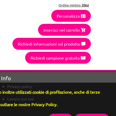
Ordine minimo
20pz
Personalizza
Inserisci nel carrello
Richiedi informazioni sul prodotto
Richiedi campione gratuito
Info
Privacy policy
inoltre utilizzati cookie di profilazione, anche di terze
Termini e condizioni legali
Lavora con noi
sultare le nostre Privacy Policy.
FAQ