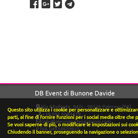
DB Event di Bunone Davide
Via Altofonte, 94/o - 90126 Palermo (PA)
Questo sito utilizza i cookie per personalizzare e ottimizzare
+39 091 6684418
parti, al fine di fornire funzioni per i social media oltre che p
info@alessiapartecipazioni.com
Se vuoi saperne di più, o modificare le impostazioni sui cook
P.IVA 04934820822
Chiudendo il banner, proseguendo la navigazione o seleziona