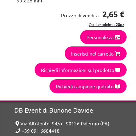
90 x 25 mm
2,65 €
Prezzo di vendita
Ordine minimo
20pz
Personalizza
Inserisci nel carrello
Richiedi informazioni sul prodotto
Richiedi campione gratuito
DB Event di Bunone Davide
Via Altofonte, 94/o - 90126 Palermo (PA)
+39 091 6684418