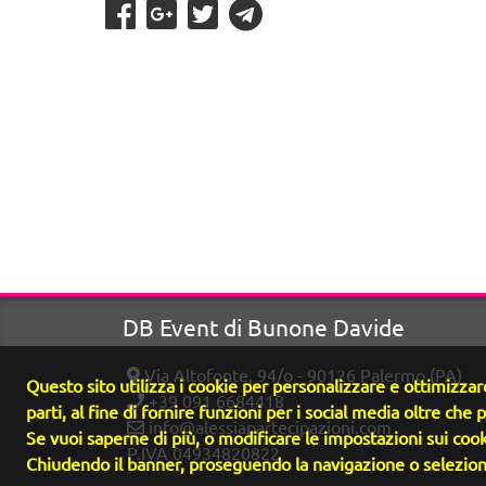
DB Event di Bunone Davide
Via Altofonte, 94/o - 90126 Palermo (PA)
Questo sito utilizza i cookie per personalizzare e ottimizzare
+39 091 6684418
parti, al fine di fornire funzioni per i social media oltre che p
info@alessiapartecipazioni.com
Se vuoi saperne di più, o modificare le impostazioni sui cook
P.IVA 04934820822
Chiudendo il banner, proseguendo la navigazione o seleziona