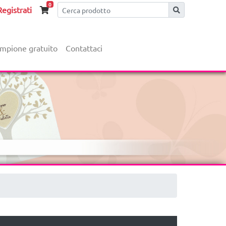
0
egistrati
mpione gratuito
Contattaci