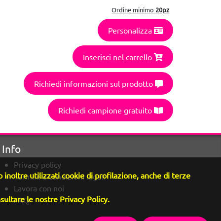
Ordine minimo
20pz
Personalizza
Inserisci nel carrello
Richiedi informazioni sul prodotto
Richiedi campione gratuito
Info
Privacy policy
inoltre utilizzati cookie di profilazione, anche di terze
Termini e condizioni legali
Lavora con noi
sultare le nostre Privacy Policy.
FAQ