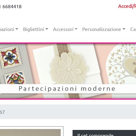
Accedi/R
1 6684418
pazioni
Bigliettini
Accessori
Personalizzazione
Ca
67
Il set comprende